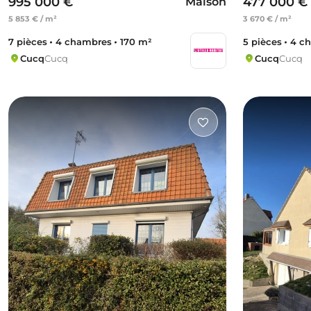
995 000 €
477 000 €
Maison
5 853 € / m²
3 670 € / m²
7 pièces
4 chambres
170 m²
5 pièces
4 c
Cucq
Cucq
Cucq
Cucq