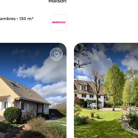
Maison
hambres
130 m²