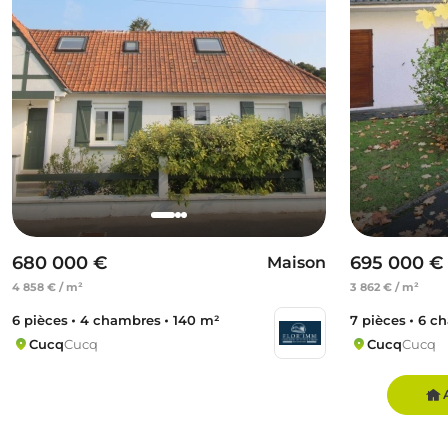
680 000 €
695 000 €
Maison
4 858 € / m²
3 862 € / m²
6 pièces
4 chambres
140 m²
7 pièces
6 c
Cucq
Cucq
Cucq
Cucq