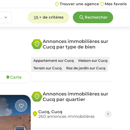
Trouver une agence
Mes favoris
+ de critères
Rechercher
 pièce(s)
Annonces immobilières sur
Cucq par type de bien
2
3
4
5+
Appartement sur Cucq
Maison sur Cucq
Terrain sur Cucq
Rez de jardin sur Cucq
Carte
2
3
4
5+
Annonces immobilières sur
Cucq par quartier
Cucq, Cucq
260 annonces immobilières