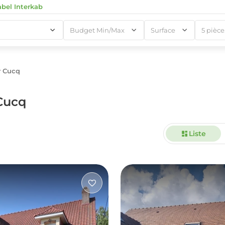
abel Interkab
Budget Min/Max
Surface
5
r Cucq
1
Cucq
Liste
1