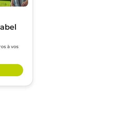
label
ros à vos