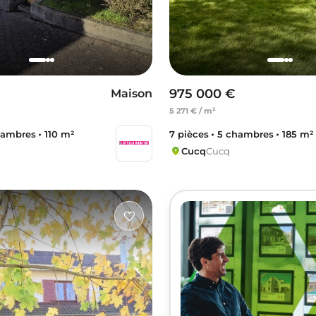
975 000 €
Maison
5 271 € / m²
hambres
110 m²
7 pièces
5 chambres
185 m²
Cucq
Cucq