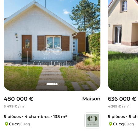
480 000 €
636 000 €
Maison
3 479 € / m²
4 269 € / m²
5 pièces
4 chambres
138 m²
5 pièces
5 c
Cucq
Cucq
Cucq
Cucq