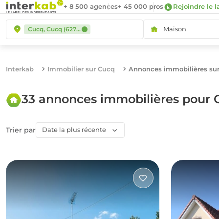
+ 8 500 agences
+ 45 000 pros
Rejoindre le l
Maison
Cucq, Cucq (62780)
Interkab
Immobilier sur Cucq
Annonces immobilières su
33 annonces immobilières pour 
Trier par
Date la plus récente