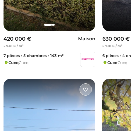
420 000 €
630 000 €
Maison
2 938 € / m²
5 728 € / m²
7 pièces
5 chambres
143 m²
6 pièces
4 c
Cucq
Cucq
Cucq
Cucq