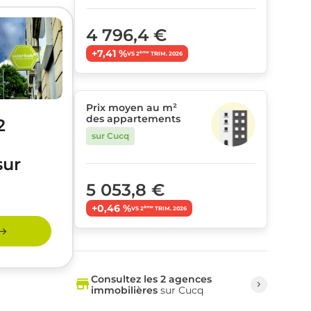
4 796,4 €
+7,41 %
ème
VS 2
TRIM. 2026
Prix moyen au m²
des appartements
2
sur Cucq
sur
5 053,8 €
+0,46 %
ème
VS 2
TRIM. 2026
Consultez les 2 agences
immobilières
sur Cucq