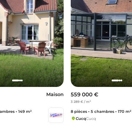
559 000 €
Maison
3 289 € / m²
hambres
149 m²
8 pièces
5 chambres
170 m²
Cucq
Cucq