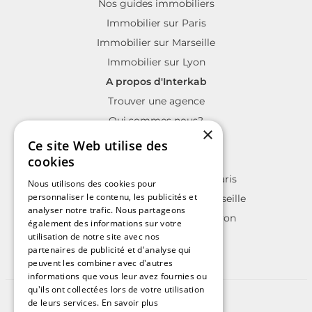
Nos guides immobiliers
Immobilier sur Paris
Immobilier sur Marseille
Immobilier sur Lyon
A propos d'Interkab
Trouver une agence
Qui sommes nous?
×
La charte Interkab
Ce site Web utilise des
Votre projet immobilier
cookies
Annonces immobilières sur Paris
Nous utilisons des cookies pour
personnaliser le contenu, les publicités et
Annonces immobilières sur Marseille
analyser notre trafic. Nous partageons
Annonces immobilières sur Lyon
également des informations sur votre
utilisation de notre site avec nos
partenaires de publicité et d'analyse qui
peuvent les combiner avec d'autres
informations que vous leur avez fournies ou
qu'ils ont collectées lors de votre utilisation
©2025 | Tous droits réservés
de leurs services.
En savoir plus