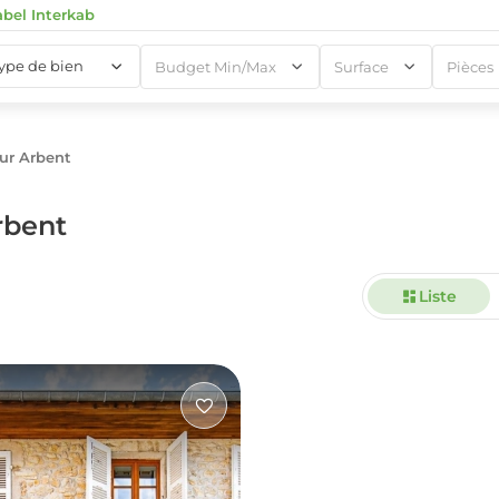
abel Interkab
type de bien
Budget Min/Max
Surface
Pièces
ur Arbent
1
rbent
Liste
1