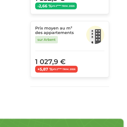
-2,66 %
ème
VS 2
TRIM. 2026
Prix moyen au m²
des appartements
sur Arbent
1 027,9 €
+5,87 %
ème
VS 2
TRIM. 2026