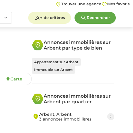
Trouver une agence
Mes favoris
+ de critères
Rechercher
Annonces immobilières sur
Arbent par type de bien
2
3
4
5+
Appartement sur Arbent
Immeuble sur Arbent
Carte
2
3
4
5+
Annonces immobilières sur
Arbent par quartier
Arbent, Arbent
3 annonces immobilières