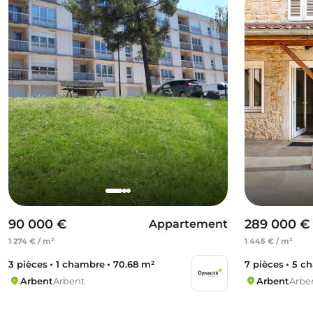
90 000 €
289 000 €
Appartement
1 274 € / m²
1 445 € / m²
3 pièces
1 chambre
70.68 m²
7 pièces
5 c
Arbent
Arbent
Arbent
Arbe