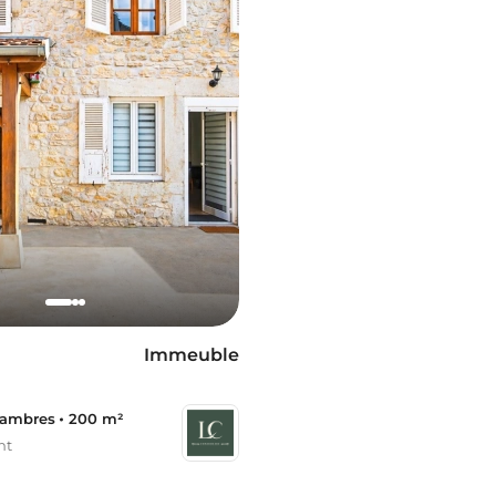
Immeuble
hambres
200 m²
nt