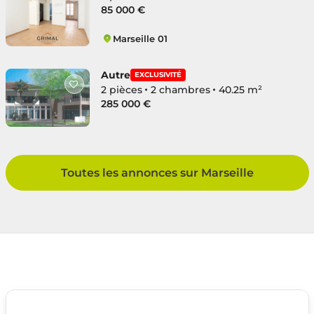
85 000 €
Marseille 01
Belsunce
Autre
EXCLUSIVITÉ
2 pièces
2 chambres
40.25 m²
285 000 €
Toutes les annonces sur Marseille