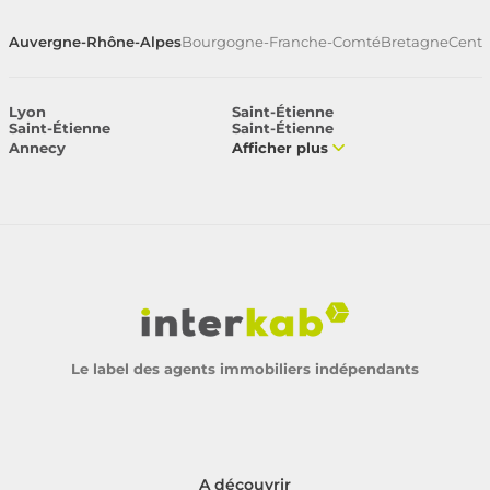
Auvergne-Rhône-Alpes
Bourgogne-Franche-Comté
Bretagne
Centr
Lyon
Saint-Étienne
Saint-Étienne
Saint-Étienne
Annecy
Afficher plus
Le label des agents immobiliers indépendants
A découvrir