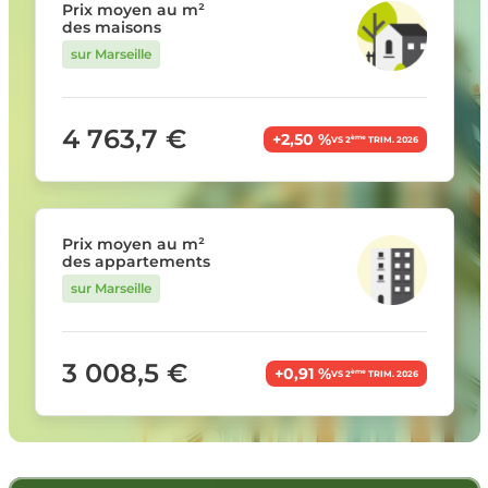
Prix moyen au m²
des maisons
sur Marseille
4 763,7 €
+2,50 %
ème
VS 2
TRIM. 2026
Prix moyen au m²
des appartements
sur Marseille
3 008,5 €
+0,91 %
ème
VS 2
TRIM. 2026