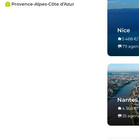
Provence-Alpes-Côte d'Azur
Nice
5 468 €/
79 age
Nantes
4 368 €/
35 agen