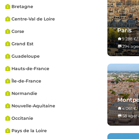
Bretagne
Centre-Val de Loire
Paris
Corse
9 288 €/
Grand Est
294 ag
Guadeloupe
Hauts-de-France
Île-de-France
Normandie
Montpel
Nouvelle-Aquitaine
4 061 €/
58 age
Occitanie
Pays de la Loire