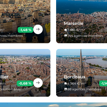
Marseille
-1,48 %
 m²
3 886 €/ m²
ences membres
144 agences membres
lier
Bordeaux
-0,68 %
-1,
 m²
4 964 €/ m²
nces membres
88 agences membres