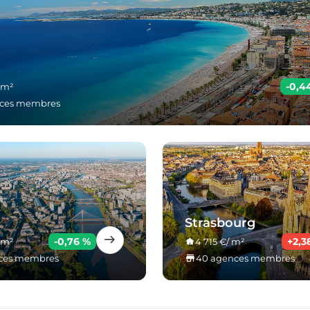
-0,4
 m²
nces membres
Strasbourg
-0,76 %
+2,3
 m²
4 715 €/ m²
ces membres
40 agences membres