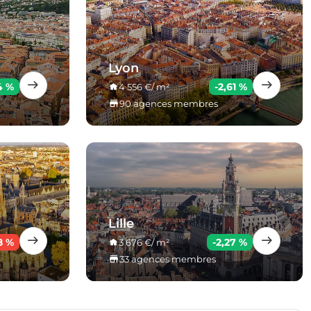
Lyon
4 %
-2,61 %
4 556 €/ m²
90 agences membres
Lille
8 %
-2,27 %
3 676 €/ m²
33 agences membres