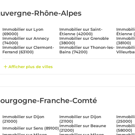
uvergne-Rhône-Alpes
Immobilier sur Lyon
Immobilier sur Saint-
Immobilie
(69000)
Étienne (42000)
Étienne 
Immobilier sur Annecy
Immobilier sur Grenoble
Immobili
(74000)
(38000)
(38100)
Immobilier sur Clermont-
Immobilier sur Thonon-les-
Immobili
Ferrand (63100)
Bains (74200)
Villeurb
Afficher plus de villes
ourgogne-Franche-Comté
Immobilier sur Dijon
Immobilier sur Dijon
Immobili
(21000)
(21100)
(25000)
Immobilier sur Beaune
Immobili
Immobilier sur Sens (89100)
(21200)
(58000)
Immobilier sur Mâcon
Immobilier sur Mâcon
Immobilie