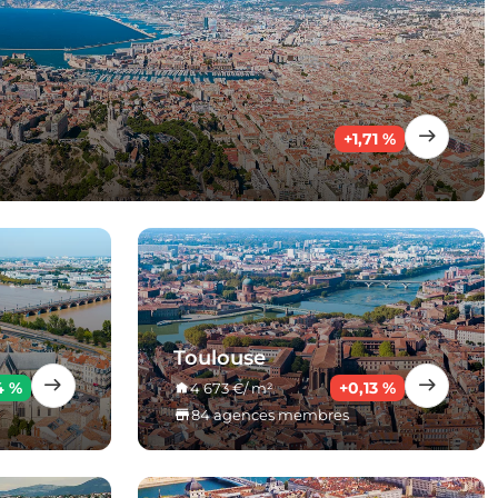
+1,71 %
Toulouse
14 %
+0,13 %
4 673 €/ m²
84 agences membres