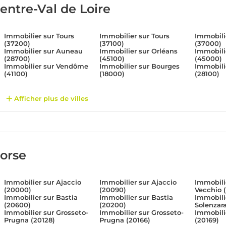
entre-Val de Loire
Immobilier sur Tours
Immobilier sur Tours
Immobili
(37200)
(37100)
(37000)
Immobilier sur Auneau
Immobilier sur Orléans
Immobili
(28700)
(45100)
(45000)
Immobilier sur Vendôme
Immobilier sur Bourges
Immobili
(41100)
(18000)
(28100)
Afficher plus de villes
orse
Immobilier sur Ajaccio
Immobilier sur Ajaccio
Immobilie
(20000)
(20090)
Vecchio 
Immobilier sur Bastia
Immobilier sur Bastia
Immobilie
(20600)
(20200)
Solenzara
Immobilier sur Grosseto-
Immobilier sur Grosseto-
Immobili
Prugna (20128)
Prugna (20166)
(20169)