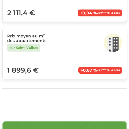
2 111,4 €
+0,04 %
ème
VS 2
TRIM. 2026
Prix moyen au m²
des appartements
sur Saint-Vulbas
1 899,6 €
+0,67 %
ème
VS 2
TRIM. 2026