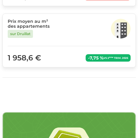
Prix moyen au m²
des appartements
sur Druillat
1 958,6 €
-7,75 %
ème
VS 2
TRIM. 2026