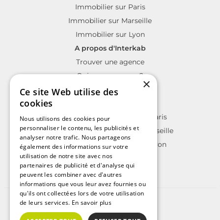
Immobilier sur Paris
Immobilier sur Marseille
Immobilier sur Lyon
A propos d'Interkab
Trouver une agence
Qui sommes nous?
×
La charte Interkab
Ce site Web utilise des
cookies
Votre projet immobilier
Annonces immobilières sur Paris
Nous utilisons des cookies pour
personnaliser le contenu, les publicités et
Annonces immobilières sur Marseille
analyser notre trafic. Nous partageons
Annonces immobilières sur Lyon
également des informations sur votre
utilisation de notre site avec nos
partenaires de publicité et d'analyse qui
peuvent les combiner avec d'autres
informations que vous leur avez fournies ou
qu'ils ont collectées lors de votre utilisation
de leurs services.
En savoir plus
©2025 | Tous droits réservés
Plan du site