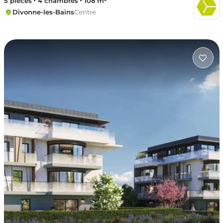
5 pièces
4 chambres
108 m²
Divonne-les-Bains
Centre