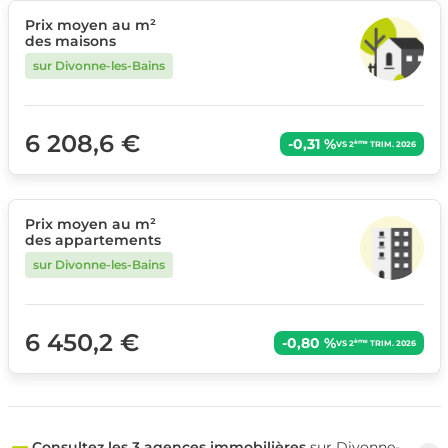
Prix moyen au m²
des maisons
sur Divonne-les-Bains
6 208,6 €
-0,31 %
ème
VS 2
TRIM. 2026
Prix moyen au m²
des appartements
sur Divonne-les-Bains
6 450,2 €
-0,80 %
ème
VS 2
TRIM. 2026
Consultez les 3 agences immobilières
sur Divonne-