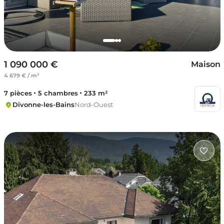
1 090 000 €
Maison
4 679 € / m²
7 pièces
5 chambres
233 m²
Divonne-les-Bains
Nord-Ouest