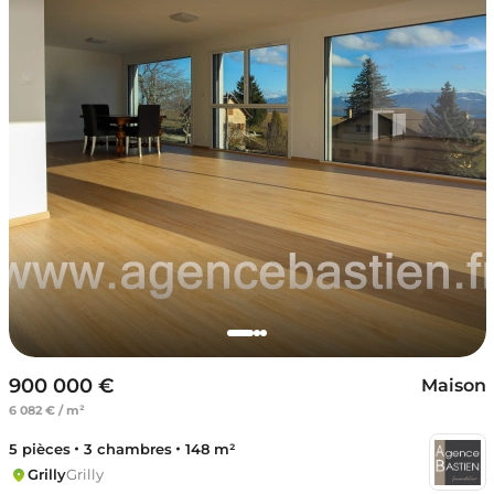
900 000 €
Maison
6 082 € / m²
5 pièces
3 chambres
148 m²
Grilly
Grilly