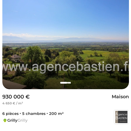
930 000 €
Maison
4 650 € / m²
6 pièces
5 chambres
200 m²
Grilly
Grilly