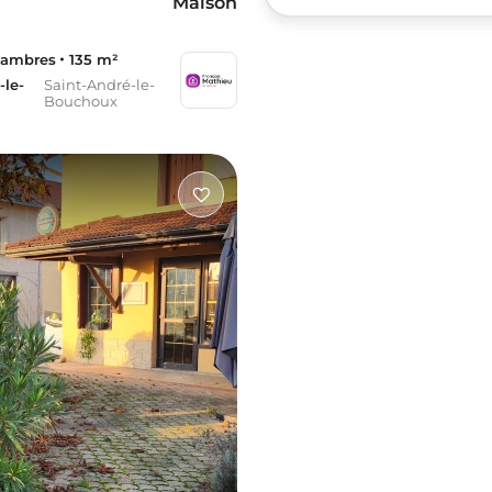
Maison
hambres
135 m²
-le-
Saint-André-le-
Bouchoux