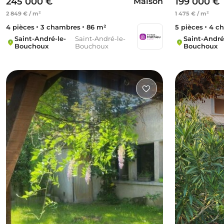
245 000 €
199 000 €
Maison
2 849 € / m²
1 475 € / m²
4 pièces
3 chambres
86 m²
5 pièces
4 c
Saint-André-le-
Saint-André-le-
Saint-André
Bouchoux
Bouchoux
Bouchoux