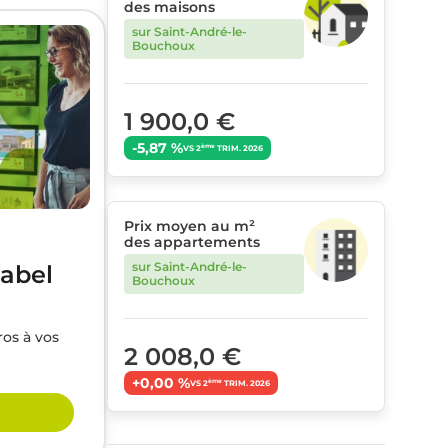
des maisons
sur Saint-André-le-
Bouchoux
1 900,0 €
-5,87 %
ème
VS 2
TRIM. 2026
Prix moyen au m²
des appartements
sur Saint-André-le-
label
Bouchoux
ros à vos
2 008,0 €
+0,00 %
ème
VS 2
TRIM. 2026