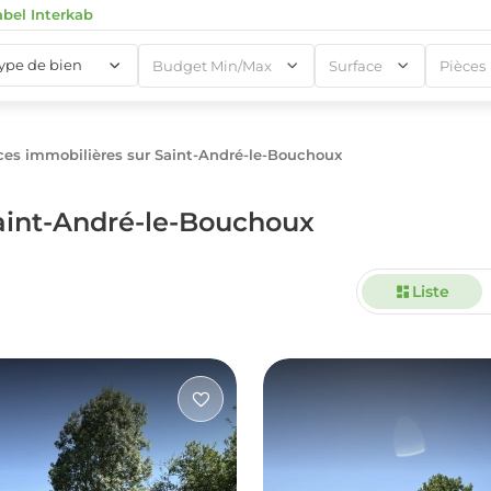
abel Interkab
type de bien
Budget Min/Max
Surface
Pièces
es immobilières sur Saint-André-le-Bouchoux
1
aint-André-le-Bouchoux
Liste
1