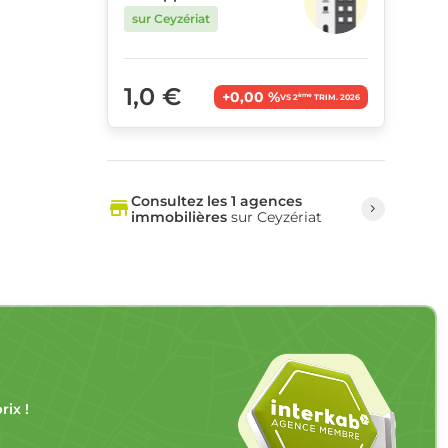
sur Ceyzériat
1,0 €
+0,00 %
ème
VS 2
TRIM. 2026
Consultez les 1 agences
immobilières
sur Ceyzériat
ix !