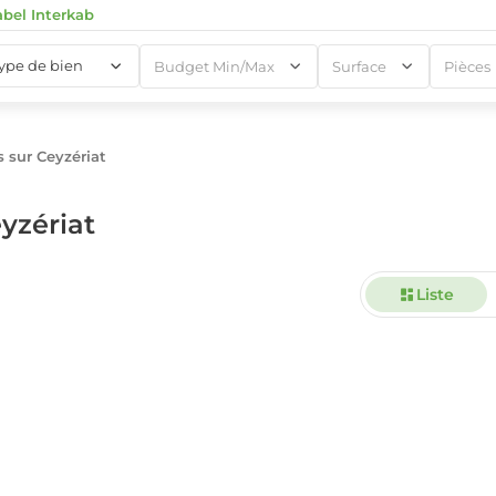
abel Interkab
type de bien
Budget Min/Max
Surface
Pièces
 sur Ceyzériat
1
yzériat
Liste
1