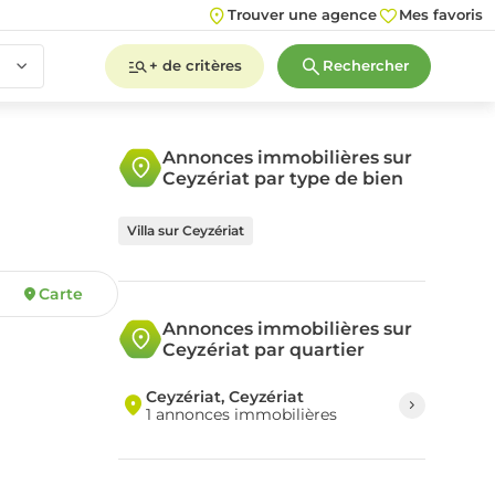
Trouver une agence
Mes favoris
+ de critères
Rechercher
Annonces immobilières sur
Ceyzériat par type de bien
2
3
4
5+
Villa sur Ceyzériat
Carte
2
3
4
5+
Annonces immobilières sur
Ceyzériat par quartier
Ceyzériat, Ceyzériat
1 annonces immobilières