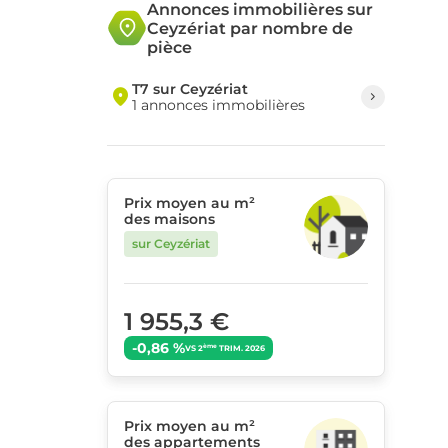
Annonces immobilières sur
Ceyzériat par nombre de
pièce
T7 sur Ceyzériat
1 annonces immobilières
Prix moyen au m²
des maisons
sur Ceyzériat
1 955,3 €
-0,86 %
ème
VS 2
TRIM. 2026
Prix moyen au m²
des appartements