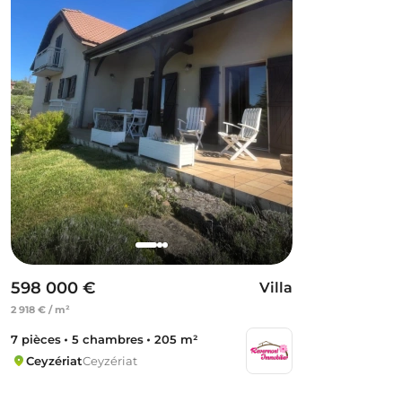
598 000 €
Villa
2 918 € / m²
7 pièces
5 chambres
205 m²
Ceyzériat
Ceyzériat