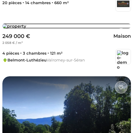
20 pièces
14 chambres
660 m²
249 000 €
Maison
2 058 € / m²
4 pièces
3 chambres
121 m²
Belmont-Luthézieu
Valromey-sur-Séran