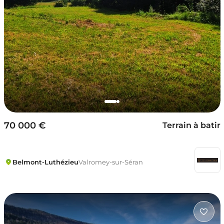
70 000 €
Terrain à batir
Belmont-Luthézieu
Valromey-sur-Séran