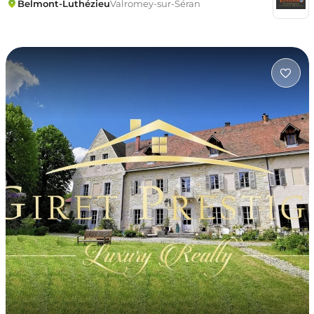
Belmont-Luthézieu
Valromey-sur-Séran