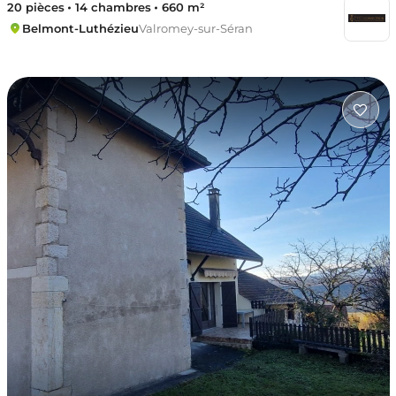
20 pièces
14 chambres
660 m²
Belmont-Luthézieu
Valromey-sur-Séran