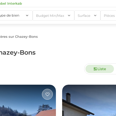
abel Interkab
type de bien
Budget Min/Max
Surface
Pièces
ères sur Chazey-Bons
1
Chazey-Bons
Liste
1