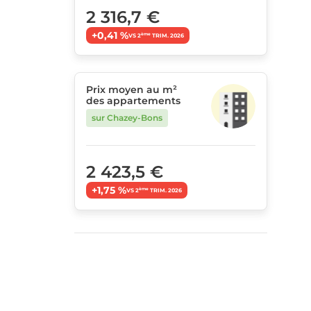
2 316,7 €
+0,41 %
ème
VS 2
TRIM. 2026
Prix moyen au m²
des appartements
sur Chazey-Bons
2 423,5 €
+1,75 %
ème
VS 2
TRIM. 2026