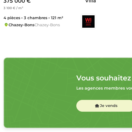
375 000 €
Villa
3 100 € / m²
4 pièces
3 chambres
121 m²
Chazey-Bons
Chazey-Bons
Vous souhaitez
Les agences membres vou
Je vends