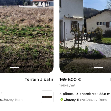
169 600 €
Terrain à batir
1 910 € / m²
²
4 pièces
3 chambres
88.8 m
s
Chazey-Bons
Chazey-Bons
Chazey-Bons