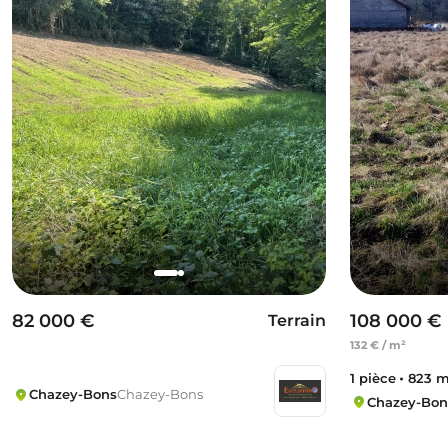
82 000 €
108 000 €
Terrain
132 € / m²
1 pièce
823 m
Chazey-Bons
Chazey-Bons
Chazey-Bon