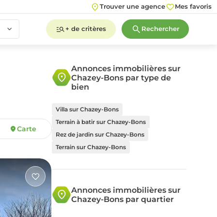
Trouver une agence
Mes favoris
+ de critères
Rechercher
Annonces immobilières sur
Chazey-Bons par type de
2
3
4
5+
bien
Villa sur Chazey-Bons
Terrain à batir sur Chazey-Bons
Carte
2
3
4
5+
Rez de jardin sur Chazey-Bons
Terrain sur Chazey-Bons
Annonces immobilières sur
Chazey-Bons par quartier