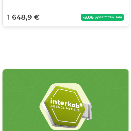
1 648,9 €
-3,06 %
ème
VS 2
TRIM. 2026