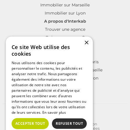
Immobilier sur Marseille
Immobilier sur Lyon
A propos d'Interkab
Trouver une agence
Qui sommes nous?
×
La charte Interkab
Ce site Web utilise des
cookies
Votre projet immobilier
Annonces immobilières sur Paris
Nous utilisons des cookies pour
personnaliser le contenu, les publicités et
Annonces immobilières sur Marseille
analyser notre trafic. Nous partageons
Annonces immobilières sur Lyon
également des informations sur votre
utilisation de notre site avec nos
partenaires de publicité et d'analyse qui
peuvent les combiner avec d'autres
informations que vous leur avez fournies ou
qu'ils ont collectées lors de votre utilisation
de leurs services.
En savoir plus
©2025 | Tous droits réservés
Plan du site
ACCEPTER TOUT
REFUSER TOUT
Conditions Générales d'Utilisation
Politique de protection des données