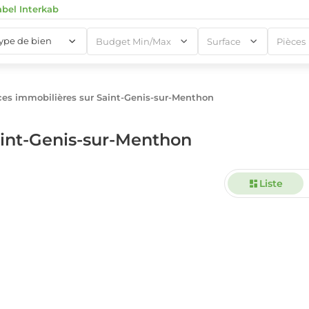
abel Interkab
type de bien
Budget Min/Max
Surface
Pièces
es immobilières sur Saint-Genis-sur-Menthon
1
aint-Genis-sur-Menthon
Liste
1