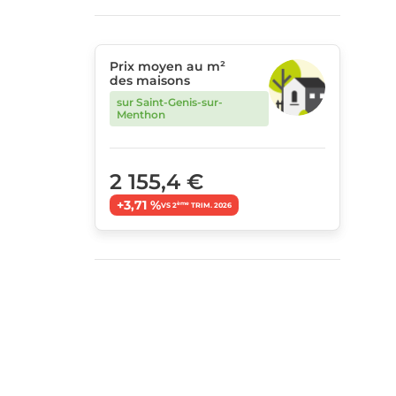
Prix moyen au m²
des maisons
sur Saint-Genis-sur-
Menthon
2 155,4 €
+3,71 %
ème
VS 2
TRIM. 2026