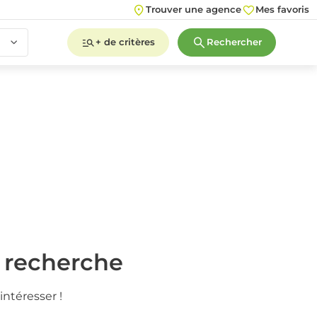
Trouver une agence
Mes favoris
+ de critères
Rechercher
2
3
4
5+
2
3
4
5+
e recherche
intéresser !