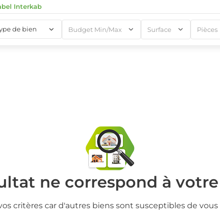
abel Interkab
type de bien
Budget Min/Max
Surface
Pièces
1
1
ltat ne correspond à votr
vos critères car d'autres biens sont susceptibles de vous 