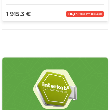
1 915,3 €
+16,89 %
ème
VS 2
TRIM. 2026