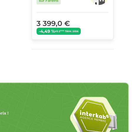
sur Fareins
3 399,0 €
-4,49 %
ème
VS 2
TRIM. 2026
ix !