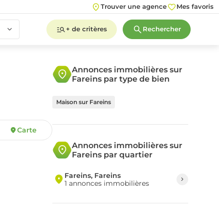
Trouver une agence
Mes favoris
+ de critères
Rechercher
Annonces immobilières sur
Fareins par type de bien
2
3
4
5+
Maison sur Fareins
Carte
2
3
4
5+
Annonces immobilières sur
Fareins par quartier
Fareins, Fareins
1 annonces immobilières