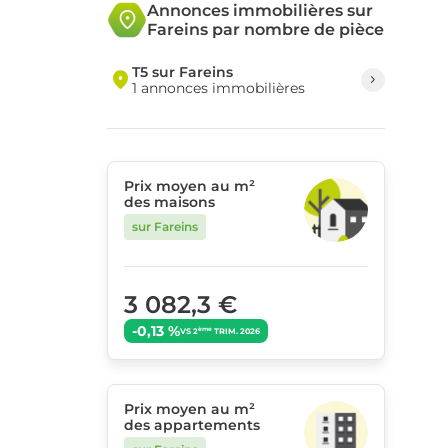
Annonces immobilières sur
Fareins par nombre de pièce
T5 sur Fareins
1 annonces immobilières
Prix moyen au m²
des maisons
sur Fareins
3 082,3 €
-0,13 %
ème
VS 2
TRIM. 2026
Prix moyen au m²
des appartements