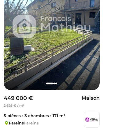
449 000 €
Maison
2 626 € / m²
5 pièces
3 chambres
171 m²
Fareins
Fareins