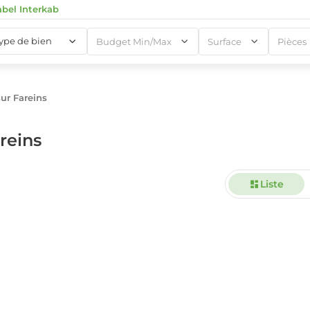
abel Interkab
type de bien
Budget Min/Max
Surface
Pièces
ur Fareins
1
reins
Liste
1