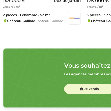
149 000 €
175 000 €
Rez de jardin
2 866 € / m²
1 750 € / m²
2 pièces
1 chambre
52 m²
5 pièces
3 c
Château-Gaillard
Château-Gaillard
Château-Gai
Vous souhaitez
Les agences membres vou
Je vends