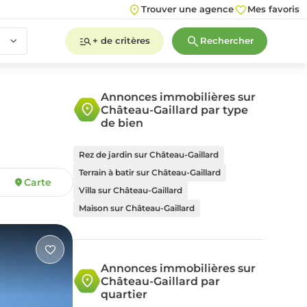
Trouver une agence
Mes favoris
+ de critères
Rechercher
Annonces immobilières sur
Château-Gaillard par type
2
3
4
5+
de bien
Rez de jardin sur Château-Gaillard
Terrain à batir sur Château-Gaillard
Carte
2
3
4
5+
Villa sur Château-Gaillard
Maison sur Château-Gaillard
Annonces immobilières sur
Château-Gaillard par
quartier