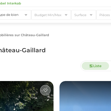
abel Interkab
type de bien
Budget Min/Max
Surface
Pièces
ilières sur Château-Gaillard
1
hâteau-Gaillard
Liste
1