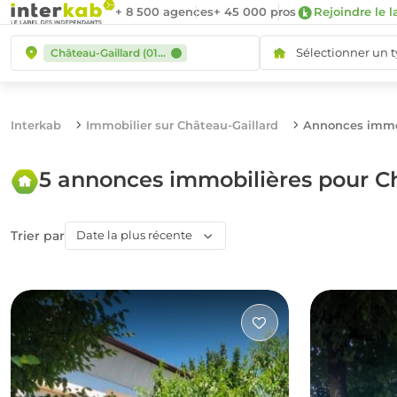
+ 8 500 agences
+ 45 000 pros
Rejoindre le l
Sélectionner un 
Château-Gaillard (01500)
Interkab
Immobilier sur Château-Gaillard
Annonces immob
5 annonces immobilières pour C
Trier par
Date la plus récente