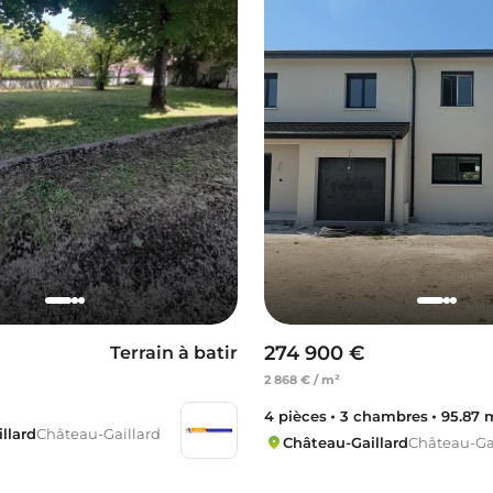
274 900 €
Terrain à batir
2 868 € / m²
4 pièces
3 chambres
95.87 
llard
Château-Gaillard
Château-Gaillard
Château-Ga