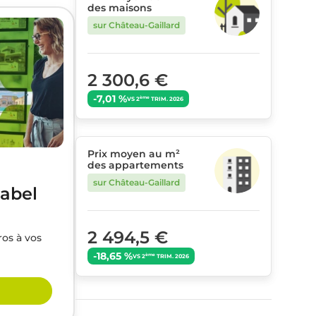
des maisons
sur Château-Gaillard
2 300,6 €
-7,01 %
ème
VS 2
TRIM. 2026
Prix moyen au m²
des appartements
sur Château-Gaillard
label
2 494,5 €
ros à vos
-18,65 %
ème
VS 2
TRIM. 2026