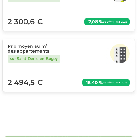
2 300,6 €
-7,08 %
ème
VS 2
TRIM. 2026
Prix moyen au m²
des appartements
sur Saint-Denis-en-Bugey
2 494,5 €
-18,40 %
ème
VS 2
TRIM. 2026