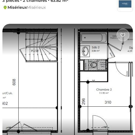
3 pièces
2 chambres
63.82 m²
Misérieux
Misérieux