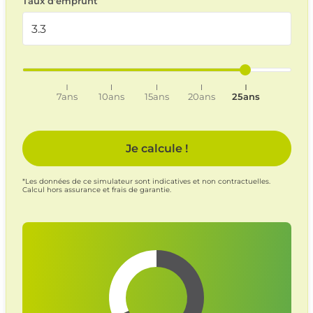
Taux d'emprunt
7ans
10ans
15ans
20ans
25ans
Je calcule !
*Les données de ce simulateur sont indicatives et non contractuelles.
Calcul hors assurance et frais de garantie.