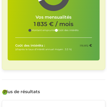
Vos mensualités
1 835
€ / mois
Montant emprunté
Coût des intérêts
€
Coût des intérêts :
175 972
(d’après le taux d’intérêt annuel moyen :
3.3
%)
Plus de résultats