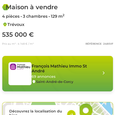
Maison à vendre
2
4 pièces • 3 chambres • 129 m
Trévoux
535 000 €
Prix au m² : 4 148 € / m²
RÉFÉRENCE 2485VF
François Mathieu Immo St
André
69 annonces
Saint-André-de-Corcy
Découvrez la localisation du