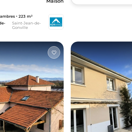
Maison
hambres
223 m²
de-
Saint-Jean-de-
Gonville