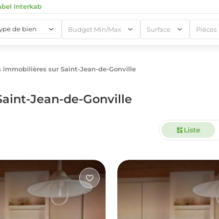
abel Interkab
type de bien
Budget Min/Max
Surface
Pièces
immobilières sur Saint-Jean-de-Gonville
1
aint-Jean-de-Gonville
Liste
1