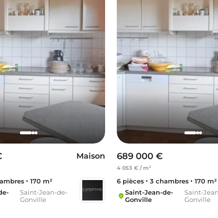
€
689 000 €
Maison
4 053 € / m²
hambres
170 m²
6 pièces
3 chambres
170 m²
de-
Saint-Jean-de-
Saint-Jean-de-
Saint-Jea
Gonville
Gonville
Gonville