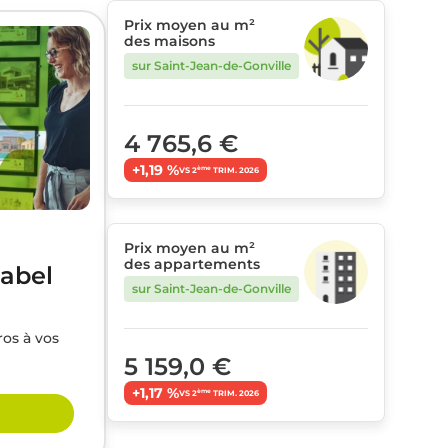
Prix moyen au m²
des maisons
sur Saint-Jean-de-Gonville
4 765,6 €
+1,19 %
ème
VS 2
TRIM. 2026
Prix moyen au m²
des appartements
label
sur Saint-Jean-de-Gonville
ros à vos
5 159,0 €
+1,17 %
ème
VS 2
TRIM. 2026