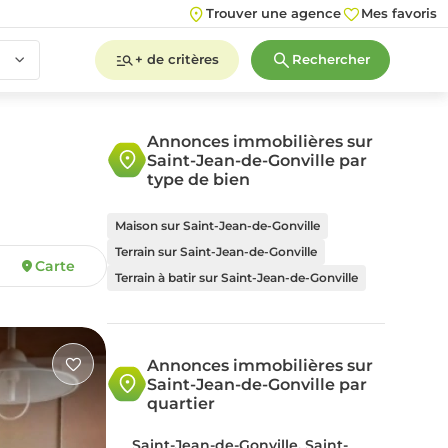
Trouver une agence
Mes favoris
+ de critères
Rechercher
Annonces immobilières sur
Saint-Jean-de-Gonville par
2
3
4
5+
type de bien
Maison sur Saint-Jean-de-Gonville
Terrain sur Saint-Jean-de-Gonville
Carte
2
3
4
5+
Terrain à batir sur Saint-Jean-de-Gonville
Annonces immobilières sur
Saint-Jean-de-Gonville par
quartier
Saint-Jean-de-Gonville, Saint-