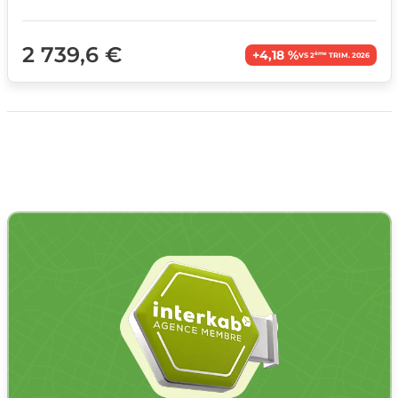
2 739,6 €
+4,18 %
ème
VS 2
TRIM. 2026