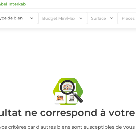
abel Interkab
type de bien
Budget Min/Max
Surface
Pièces
1
1
ltat ne correspond à votr
vos critères car d'autres biens sont susceptibles de vous 