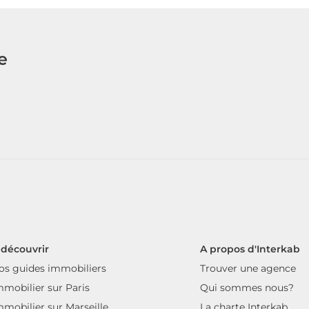
e
 découvrir
A propos d'Interkab
os guides immobiliers
Trouver une agence
mmobilier sur Paris
Qui sommes nous?
mmobilier sur Marseille
La charte Interkab