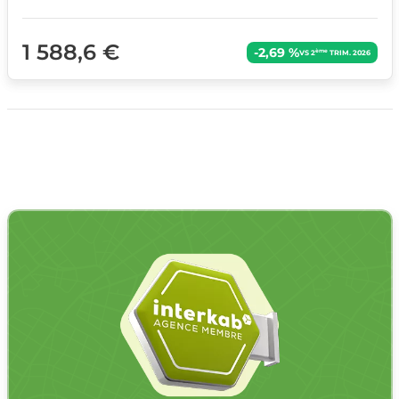
1 588,6 €
-2,69 %
ème
VS 2
TRIM. 2026