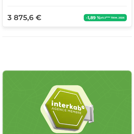
3 875,6 €
-1,89 %
ème
VS 2
TRIM. 2026