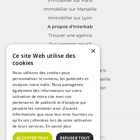
Immobilier sur Paris
Immobilier sur Marseille
Immobilier sur Lyon
A propos d'Interkab
Trouver une agence
Qui sommes nous?
×
La charte Interkab
Ce site Web utilise des
Votre projet immobilier
cookies
Annonces immobilières sur Paris
Nous utilisons des cookies pour
personnaliser le contenu, les publicités et
Annonces immobilières sur Marseille
analyser notre trafic. Nous partageons
Annonces immobilières sur Lyon
également des informations sur votre
utilisation de notre site avec nos
partenaires de publicité et d'analyse qui
peuvent les combiner avec d'autres
informations que vous leur avez fournies ou
qu'ils ont collectées lors de votre utilisation
©2025 | Tous droits réservés
de leurs services.
En savoir plus
Plan du site
Conditions Générales d'Utilisation
ACCEPTER TOUT
REFUSER TOUT