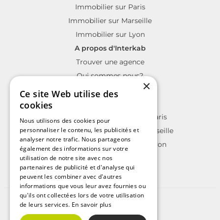
Immobilier sur Paris
Immobilier sur Marseille
Immobilier sur Lyon
A propos d'Interkab
Trouver une agence
Qui sommes nous?
×
La charte Interkab
Ce site Web utilise des
Votre projet immobilier
cookies
Annonces immobilières sur Paris
Nous utilisons des cookies pour
personnaliser le contenu, les publicités et
Annonces immobilières sur Marseille
analyser notre trafic. Nous partageons
Annonces immobilières sur Lyon
également des informations sur votre
utilisation de notre site avec nos
partenaires de publicité et d'analyse qui
peuvent les combiner avec d'autres
informations que vous leur avez fournies ou
qu'ils ont collectées lors de votre utilisation
©2025 | Tous droits réservés
de leurs services.
En savoir plus
Plan du site