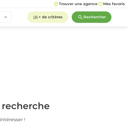
Trouver une agence
Mes favoris
+ de critères
Rechercher
2
3
4
5+
2
3
4
5+
e recherche
intéresser !