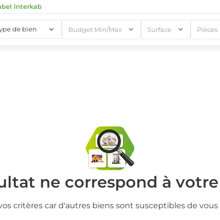
abel Interkab
type de bien
Budget Min/Max
Surface
Pièces
1
1
ltat ne correspond à votr
vos critères car d'autres biens sont susceptibles de vous 