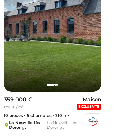
359 000 €
Maison
EXCLUSIVITÉ
1 710 € / m²
10 pièces
5 chambres
210 m²
La Neuville-lès-
La Neuville-lès-
Dorengt
Dorengt