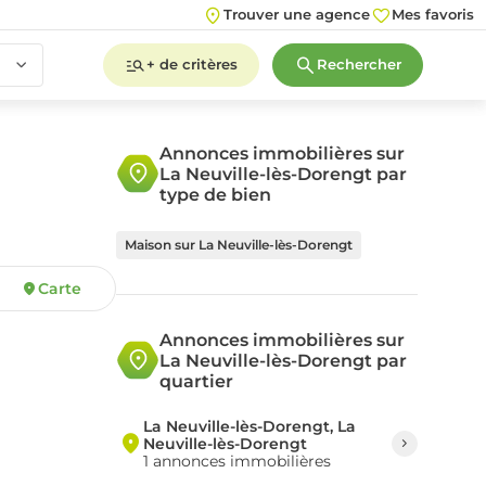
Trouver une agence
Mes favoris
+ de critères
Rechercher
Annonces immobilières sur
La Neuville-lès-Dorengt par
2
3
4
5+
type de bien
Maison sur La Neuville-lès-Dorengt
Carte
2
3
4
5+
Annonces immobilières sur
La Neuville-lès-Dorengt par
quartier
La Neuville-lès-Dorengt, La
Neuville-lès-Dorengt
1 annonces immobilières