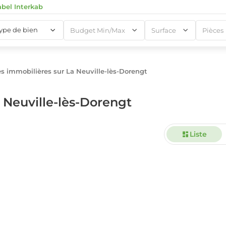
abel Interkab
type de bien
Budget Min/Max
Surface
Pièces
 immobilières sur La Neuville-lès-Dorengt
1
 Neuville-lès-Dorengt
Liste
1