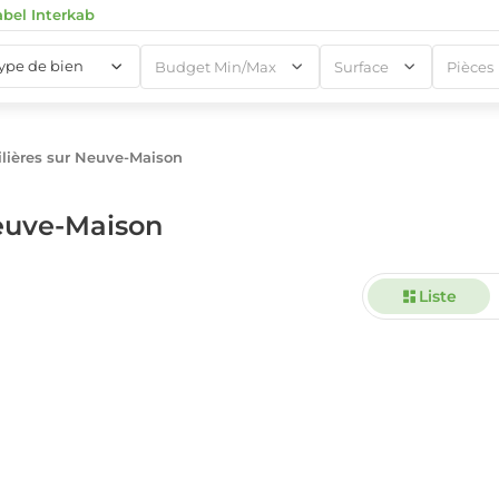
abel Interkab
type de bien
Budget Min/Max
Surface
Pièces
ières sur Neuve-Maison
1
euve-Maison
Liste
1