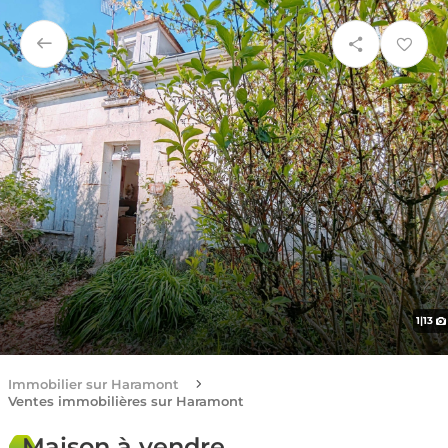
1
|
13
Immobilier sur Haramont
Ventes immobilières sur Haramont
Maison à vendre