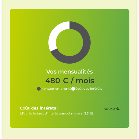
Vos mensualités
480
€ / mois
Montant emprunté
Coût des intérêts
€
Coût des intérêts :
46 049
(d’après le taux d’intérêt annuel moyen :
3.3
%)