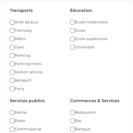
Transports
Éducation
Arrêt de bus
École maternelle
Tramway
École
Métro
École supérieure
Gare
Université
Parking
Parking moto
Station service
Aéroport
Ferry
Services publics
Commerces & Services
Mairie
Restaurant
Poste
Bar
Commissariat
Banque