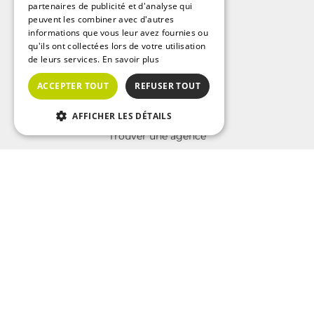
partenaires de publicité et d'analyse qui
A découvrir
peuvent les combiner avec d'autres
informations que vous leur avez fournies ou
Nos guides immobiliers
qu'ils ont collectées lors de votre utilisation
Immobilier sur Paris
de leurs services.
En savoir plus
Immobilier sur Marseille
ACCEPTER TOUT
REFUSER TOUT
Immobilier sur Lyon
AFFICHER LES DÉTAILS
A propos d'Interkab
Afficher le n°
Contacter
Trouver une agence
Qui sommes nous?
La charte Interkab
Votre projet immobilier
Annonces immobilières sur Paris
Annonces immobilières sur Marseille
Annonces immobilières sur Lyon