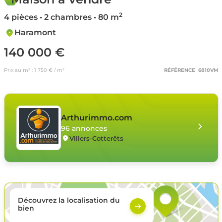
2
4 pièces • 2 chambres • 80 m
Haramont
140 000 €
Prix au m² : 1 750 € / m²
RÉFÉRENCE 6810VM
Arthurimmo.com
96 annonces
Villers-Cotterêts
Découvrez la localisation du
bien