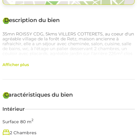
Description du bien
35mn ROISSY CDG, 5kms VILLERS COTTERETS, au coeur d'un
agréable village de la forêt de Retz, maison ancienne à
rafraichir, elle a un séjour avec cheminée, salon, cuisine, salle
de bains, wc, à l'étage un palier desservant 2 chambres, un
couloir avec placards, agréable jardin sur l'arrière 226m² clos
et avec une petite cabane. Pour tout renseignement ou visite,
contactez Bastien CRIBIER au 0785170654
Afficher plus
Caractéristiques du bien
Intérieur
2
Surface 80 m
2 Chambres