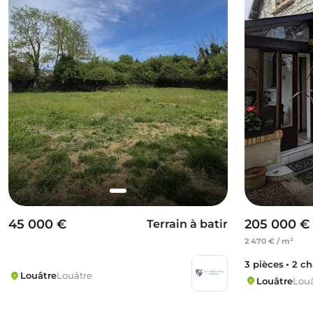
45 000 €
205 000 €
Terrain à batir
2 470 € / m²
3 pièces
2 c
Louâtre
Louâtre
Louâtre
Louâ