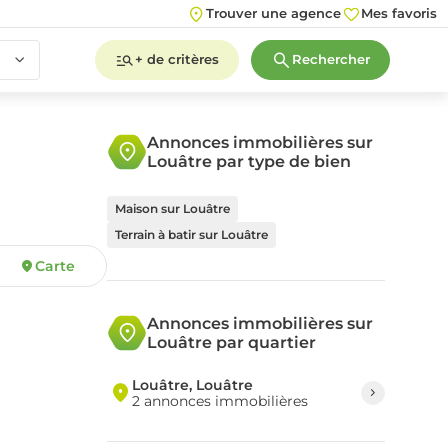
Trouver une agence
Mes favoris
+ de critères
Rechercher
Annonces immobilières sur
Louâtre par type de bien
2
3
4
5+
Maison sur Louâtre
Terrain à batir sur Louâtre
Carte
2
3
4
5+
Annonces immobilières sur
Louâtre par quartier
Louâtre, Louâtre
2 annonces immobilières