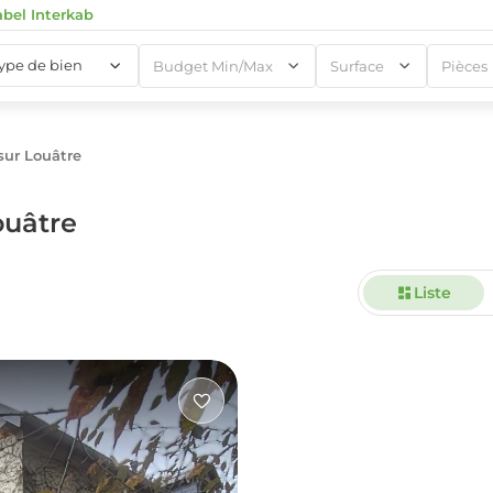
abel Interkab
type de bien
Budget Min/Max
Surface
Pièces
sur Louâtre
1
ouâtre
Liste
1