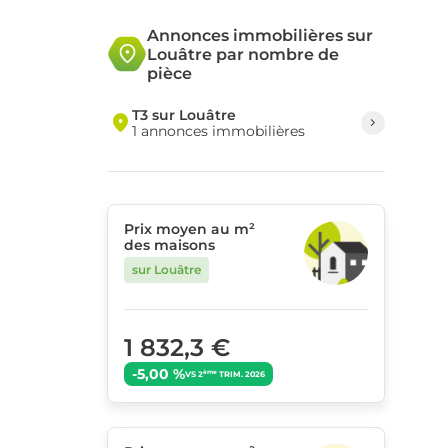
Annonces immobilières sur
Louâtre par nombre de
pièce
T3 sur Louâtre
1 annonces immobilières
Prix moyen au m²
des maisons
sur Louâtre
1 832,3 €
-5,00 %
ème
VS 2
TRIM. 2026