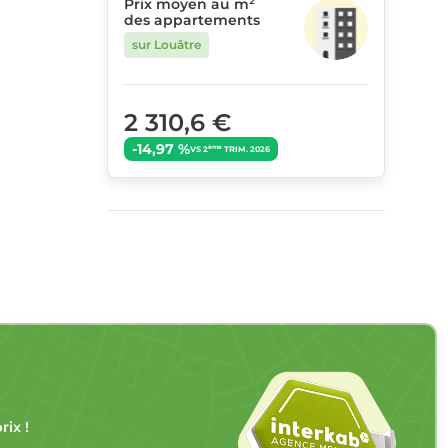
Prix moyen au m²
des appartements
sur Louâtre
2 310,6 €
-14,97 %
ème
VS 2
TRIM. 2026
ix !