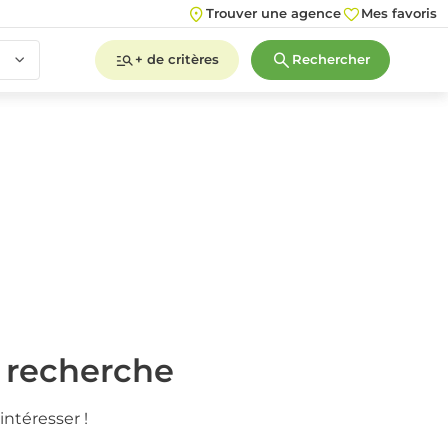
Trouver une agence
Mes favoris
+ de critères
Rechercher
2
3
4
5+
2
3
4
5+
e recherche
intéresser !