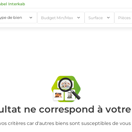
abel Interkab
type de bien
Budget Min/Max
Surface
Pièces
1
1
ltat ne correspond à votr
vos critères car d'autres biens sont susceptibles de vous 