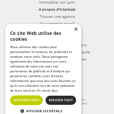
Immobilier sur Lyon
A propos d'Interkab
Trouver une agence
Qui sommes nous?
×
La charte Interkab
Ce site Web utilise des
Votre projet immobilier
cookies
Annonces immobilières sur Paris
Nous utilisons des cookies pour
personnaliser le contenu, les publicités et
Annonces immobilières sur Marseille
analyser notre trafic. Nous partageons
Annonces immobilières sur Lyon
également des informations sur votre
utilisation de notre site avec nos
partenaires de publicité et d'analyse qui
peuvent les combiner avec d'autres
informations que vous leur avez fournies ou
qu'ils ont collectées lors de votre utilisation
©2025 | Tous droits réservés
de leurs services.
En savoir plus
Plan du site
Conditions Générales d'Utilisation
ACCEPTER TOUT
REFUSER TOUT
Politique de protection des données
Politique de cookies
AFFICHER LES DÉTAILS
Crédits
Carte