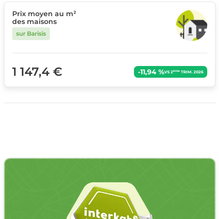
Prix moyen au m²
des maisons
sur Barisis
1 147,4 €
-11,94 %
ème
VS 2
TRIM. 2026