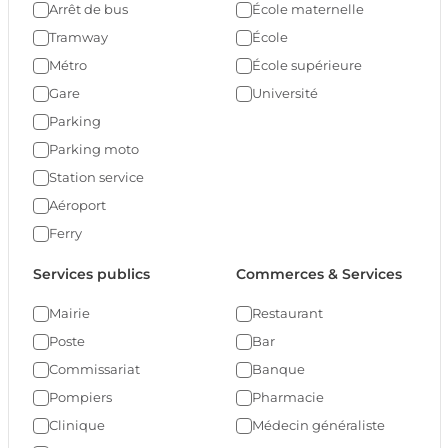
Arrêt de bus
École maternelle
Tramway
École
Métro
École supérieure
Gare
Université
Parking
Parking moto
Station service
Aéroport
Ferry
Services publics
Commerces & Services
Mairie
Restaurant
Poste
Bar
Commissariat
Banque
Pompiers
Pharmacie
Clinique
Médecin généraliste