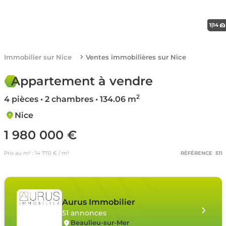
1
|
14
Immobilier sur Nice
Ventes immobilières sur Nice
Appartement à vendre
2
4 pièces • 2 chambres • 134.06 m
Nice
1 980 000 €
Prix au m² : 14 770 € / m²
RÉFÉRENCE 511
Aurus Immobilier
51 annonces
Beaulieu-sur-Mer