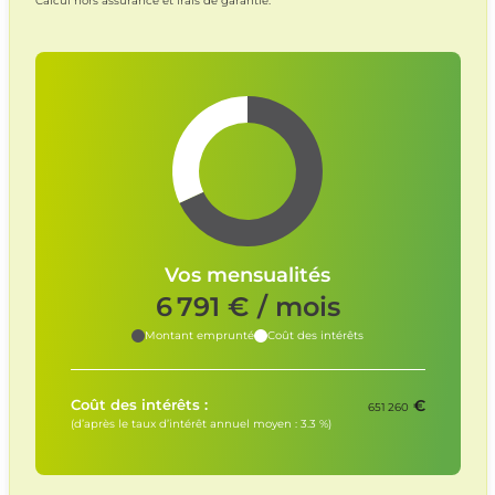
Calcul hors assurance et frais de garantie.
Vos mensualités
6 791
€ / mois
Montant emprunté
Coût des intérêts
€
Coût des intérêts :
651 260
(d’après le taux d’intérêt annuel moyen :
3.3
%)