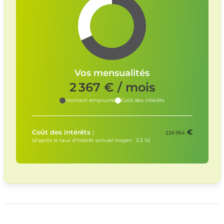
Vos mensualités
2 367
€ / mois
Montant emprunté
Coût des intérêts
€
Coût des intérêts :
226 954
(d’après le taux d’intérêt annuel moyen :
3.3
%)