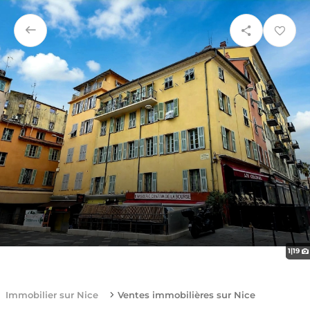
1
|
19
Immobilier sur Nice
Ventes immobilières sur Nice