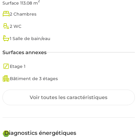
2
Surface 113.08 m
qu’à l’acquisition d’un logement de caractère aux portes de la
vieille ville.
2 Chambres
2 WC
1 Salle de bain/eau
Surfaces annexes
Etage 1
Bâtiment de 3 étages
Copropriété
Voir toutes les caractéristiques
ANCIEN
Nombre de lots: 1
Environnement
Diagnostics énergétiques