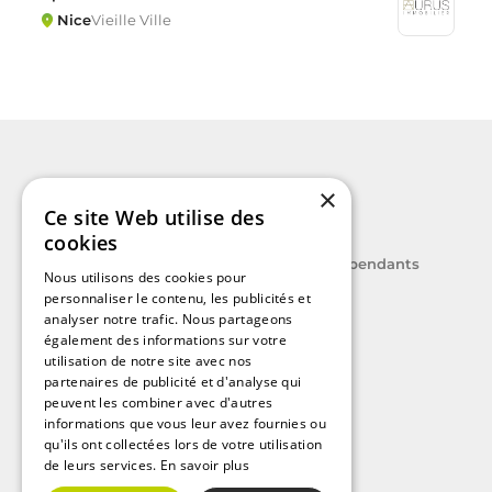
Nice
Vieille Ville
×
Ce site Web utilise des
cookies
Le label des agents immobiliers indépendants
Nous utilisons des cookies pour
personnaliser le contenu, les publicités et
analyser notre trafic. Nous partageons
également des informations sur votre
utilisation de notre site avec nos
partenaires de publicité et d'analyse qui
A découvrir
peuvent les combiner avec d'autres
informations que vous leur avez fournies ou
Nos guides immobiliers
qu'ils ont collectées lors de votre utilisation
Immobilier sur Paris
de leurs services.
En savoir plus