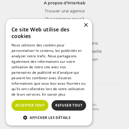
A propos d'Interkab
Trouver une agence
Qui sommes nous?
×
La charte Interkab
Ce site Web utilise des
Votre projet immobilier
cookies
Annonces immobilières sur Paris
Nous utilisons des cookies pour
personnaliser le contenu, les publicités et
Annonces immobilières sur Marseille
analyser notre trafic. Nous partageons
Annonces immobilières sur Lyon
également des informations sur votre
utilisation de notre site avec nos
partenaires de publicité et d'analyse qui
peuvent les combiner avec d'autres
informations que vous leur avez fournies ou
qu'ils ont collectées lors de votre utilisation
©2025 | Tous droits réservés
de leurs services.
En savoir plus
Plan du site
Conditions Générales d'Utilisation
ACCEPTER TOUT
REFUSER TOUT
Politique de protection des données
Politique de cookies
AFFICHER LES DÉTAILS
Crédits
Afficher le n°
Contacter