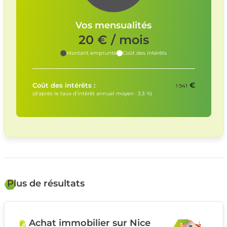
Vos mensualités
20
€ / mois
Montant emprunté
Coût des intérêts
€
Coût des intérêts :
1 941
(d’après le taux d’intérêt annuel moyen :
3.3
%)
Plus de résultats
Achat immobilier sur Nice