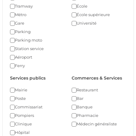
Tramway
École
Métro
École supérieure
Gare
Université
Parking
Parking moto
Station service
Aéroport
Ferry
Services publics
Commerces & Services
Mairie
Restaurant
Poste
Bar
Commissariat
Banque
Pompiers
Pharmacie
Clinique
Médecin généraliste
Hôpital