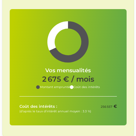
Vos mensualités
2 675
€ / mois
Montant emprunté
Coût des intérêts
€
Coût des intérêts :
256 557
(d’après le taux d’intérêt annuel moyen :
3.3
%)