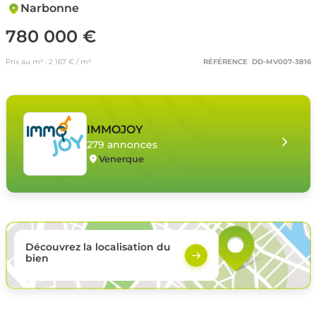
Narbonne
780 000 €
Prix au m² : 2 167 € / m²
RÉFÉRENCE DD-MV007-3816
IMMOJOY
279 annonces
Venerque
Découvrez la localisation du
bien