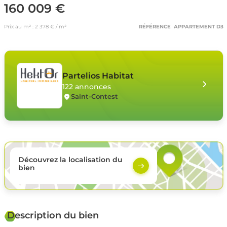
160 009 €
Prix au m² : 2 378 € / m²
RÉFÉRENCE APPARTEMENT D3
Partelios Habitat
122 annonces
Saint-Contest
Découvrez la localisation du
bien
Description du bien