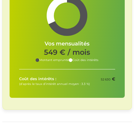
Vos mensualités
549
€ / mois
Montant emprunté
Coût des intérêts
€
Coût des intérêts :
52 630
(d’après le taux d’intérêt annuel moyen :
3.3
%)