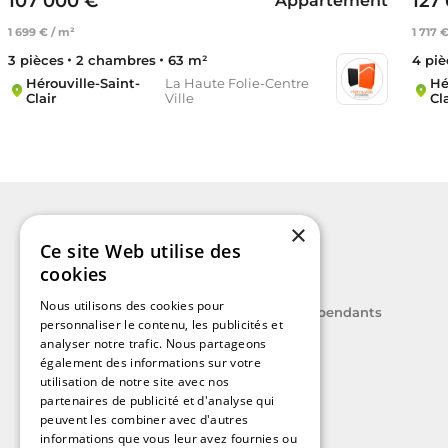
107 000 €
127
Appartement
1 699 € / m²
1 717 
3 pièces
2 chambres
63 m²
4 piè
Hérouville-Saint-
La Haute Folie-Centre
Hé
Clair
Ville
Cla
×
Ce site Web utilise des
cookies
Nous utilisons des cookies pour
Le label des agents immobiliers indépendants
personnaliser le contenu, les publicités et
analyser notre trafic. Nous partageons
également des informations sur votre
utilisation de notre site avec nos
partenaires de publicité et d'analyse qui
A découvrir
peuvent les combiner avec d'autres
informations que vous leur avez fournies ou
Nos guides immobiliers