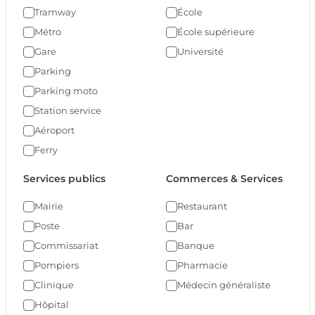
Tramway
École
Métro
École supérieure
Gare
Université
Parking
Parking moto
Station service
Aéroport
Ferry
Services publics
Commerces & Services
Mairie
Restaurant
Poste
Bar
Commissariat
Banque
Pompiers
Pharmacie
Clinique
Médecin généraliste
Hôpital