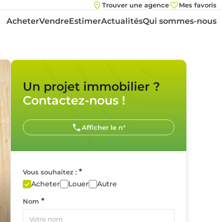
Trouver une agence
Mes favoris
Acheter
Vendre
Estimer
Actualités
Qui sommes-nous
Un projet immobilier ?
Contactez-nous !
Afficher le n°
*
Vous souhaitez :
Acheter
Louer
Autre
*
Nom