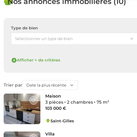
Nos annonces immobilières (10)
Type de bien
Sélectionner un type de bien
Afficher + de critères
Trier par
Date la plus récente
Maison
3 pièces
2 chambres
75 m²
103 000 €
Saint-Gilles
Zone Sud
Villa