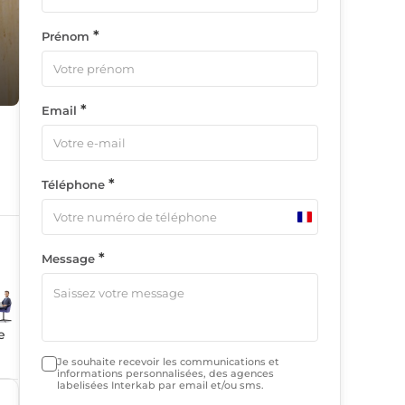
*
Prénom
*
Email
*
Téléphone
France
+33
*
Message
e
Je souhaite recevoir les communications et
informations personnalisées, des agences
labelisées Interkab par email et/ou sms.