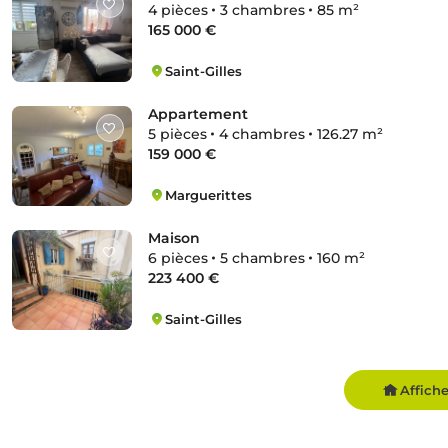
4 pièces
3 chambres
85 m²
165 000 €
Saint-Gilles
Zone Nord
Appartement
5 pièces
4 chambres
126.27 m²
159 000 €
Marguerittes
Écarts
Maison
6 pièces
5 chambres
160 m²
223 400 €
Saint-Gilles
Centre Ancien
Affich