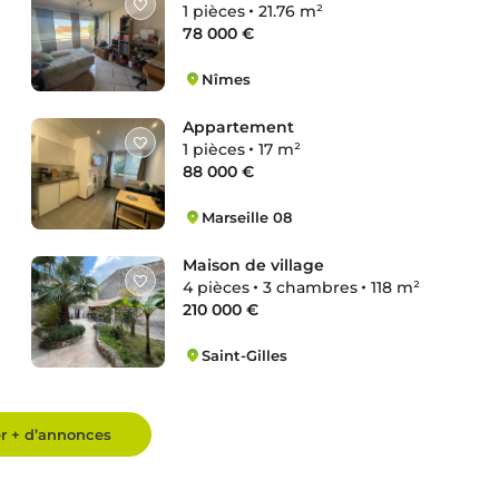
1 pièces
21.76 m²
78 000 €
Nîmes
Route de Beaucaire
Appartement
1 pièces
17 m²
88 000 €
Marseille 08
Saint-Giniez
Maison de village
4 pièces
3 chambres
118 m²
210 000 €
Saint-Gilles
Centre Périphérique
er + d’annonces