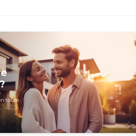
re
?
en toute