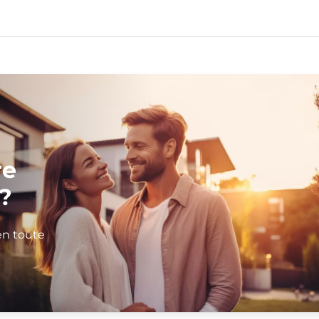
re
?
en toute