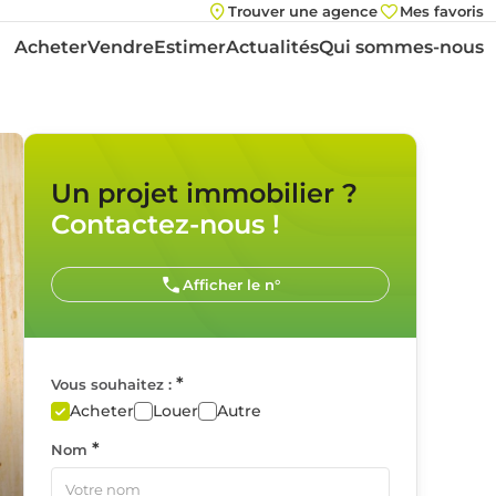
Trouver une agence
Mes favoris
Acheter
Vendre
Estimer
Actualités
Qui sommes-nous
Un projet immobilier ?
Contactez-nous !
Afficher le n°
*
Vous souhaitez :
Acheter
Louer
Autre
*
Nom