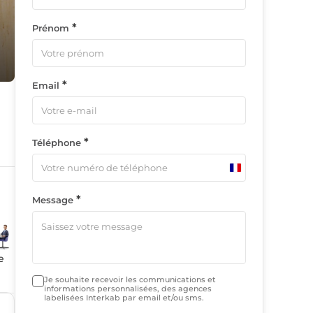
*
Prénom
*
Email
*
Téléphone
France
+33
*
Message
e
Je souhaite recevoir les communications et
informations personnalisées, des agences
labelisées Interkab par email et/ou sms.