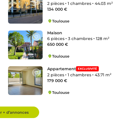
2 pièces
1 chambres
44.03 m²
134 000 €
Toulouse
Purpan
Maison
6 pièces
3 chambres
128 m²
650 000 €
Toulouse
Casselardit
Appartement
EXCLUSIVITÉ
2 pièces
1 chambres
43.71 m²
179 000 €
Toulouse
Château-de-l'Hers
er + d’annonces