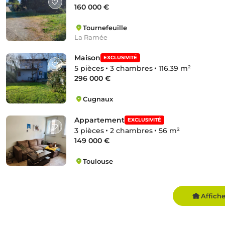
160 000 €
Tournefeuille
La Ramée
Maison
EXCLUSIVITÉ
5 pièces
3 chambres
116.39 m²
296 000 €
Cugnaux
Francoy
Appartement
EXCLUSIVITÉ
3 pièces
2 chambres
56 m²
149 000 €
Toulouse
Matabiau
Affich