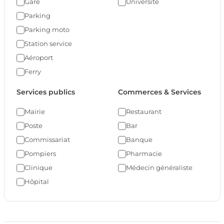
Gare
Université
Parking
Parking moto
Station service
Aéroport
Ferry
Services publics
Commerces & Services
Mairie
Restaurant
Poste
Bar
Commissariat
Banque
Pompiers
Pharmacie
Clinique
Médecin généraliste
Hôpital