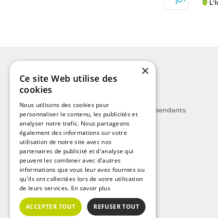
L'
×
Ce site Web utilise des
cookies
Nous utilisons des cookies pour
Le label des agents immobiliers indépendants
personnaliser le contenu, les publicités et
analyser notre trafic. Nous partageons
également des informations sur votre
utilisation de notre site avec nos
partenaires de publicité et d'analyse qui
peuvent les combiner avec d'autres
A découvrir
informations que vous leur avez fournies ou
Nos guides immobiliers
qu'ils ont collectées lors de votre utilisation
de leurs services.
En savoir plus
Immobilier sur Paris
Immobilier sur Marseille
ACCEPTER TOUT
REFUSER TOUT
Immobilier sur Lyon