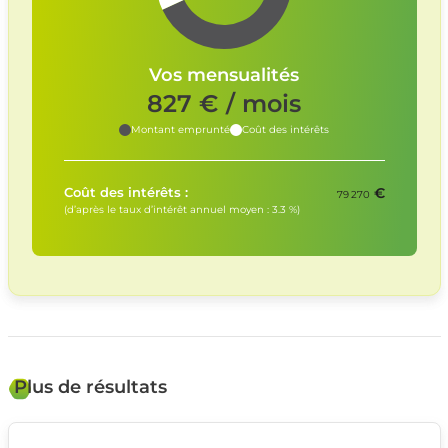
Vos mensualités
827
€ / mois
Montant emprunté
Coût des intérêts
€
Coût des intérêts :
79 270
(d’après le taux d’intérêt annuel moyen :
3.3
%)
Plus de résultats