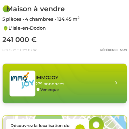
Maison à vendre
2
5 pièces • 4 chambres • 124.45 m
L'Isle-en-Dodon
241 000 €
Prix au m² : 1 937 € / m²
RÉFÉRENCE 5339
IMMOJOY
279 annonces
Venerque
Découvrez la localisation du