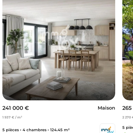
241 000 €
265
Maison
1 937 € / m²
2 270 
5 piè
5 pièces
4 chambres
124.45 m²