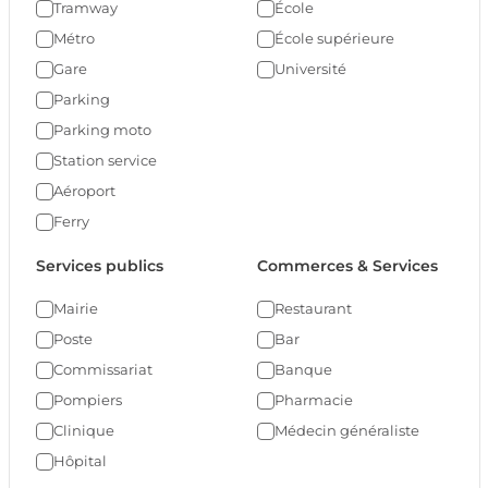
Tramway
École
Métro
École supérieure
Gare
Université
Parking
Parking moto
Station service
Aéroport
Ferry
Services publics
Commerces & Services
Mairie
Restaurant
Poste
Bar
Commissariat
Banque
Pompiers
Pharmacie
Clinique
Médecin généraliste
Hôpital