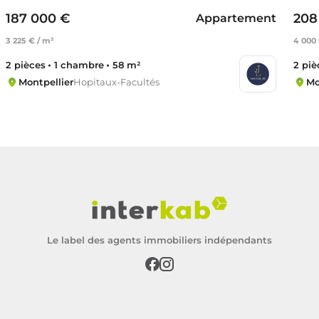
187 000 €
208
Appartement
3 225 € / m²
4 000 
2 pièces
1 chambre
58 m²
2 piè
Montpellier
Hopitaux-Facultés
Mo
Le label des agents immobiliers indépendants