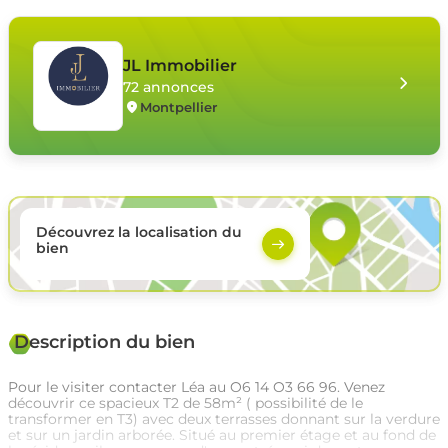
JL Immobilier
72 annonces
Montpellier
Découvrez la localisation du
bien
Description du bien
Pour le visiter contacter Léa au O6 14 O3 66 96. Venez
découvrir ce spacieux T2 de 58m² ( possibilité de le
transformer en T3) avec deux terrasses donnant sur la verdure
et sur un jardin arborée. Situé au premier étage et au fond de