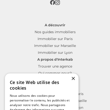
A découvrir
Nos guides immobiliers
Immobilier sur Paris
Immobilier sur Marseille
Immobilier sur Lyon
A propos d'Interkab
Trouver une agence
Qui sommes nous?
×
La charte Interkab
Ce site Web utilise des
Votre projet immobilier
cookies
Annonces immobilières sur Paris
Nous utilisons des cookies pour
personnaliser le contenu, les publicités et
Annonces immobilières sur Marseille
analyser notre trafic. Nous partageons
Annonces immobilières sur Lyon
également des informations sur votre