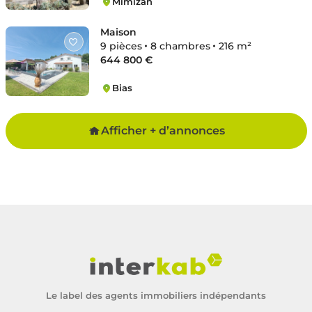
Mimizan
Plage
Maison
9 pièces
8 chambres
216 m²
644 800 €
Bias
Bias
Afficher + d’annonces
Le label des agents immobiliers indépendants