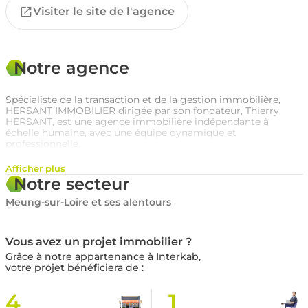
Visiter le site de l'agence
Notre agence
Spécialiste de la transaction et de la gestion immobilière,
HERSANT IMMOBILIER dirigée par son fondateur, Thierry
HERSANT, est une agence immobilière indépendante à
échelle humaine, avec une équipe dynamique et
professionnelle.
Nous vous accueillons au sein de nos trois agences situées à
Afficher plus
MEUNG SUR LOIRE, BEAUGENCY et SAINT LAURENT NOUAN.
Notre secteur
Selon vos besoins, trouver un bien, le faire gérer ou en
estimer sa valeur, Hersant Immobilier est prêt à vous suivre
Meung-sur-Loire et ses alentours
dans la réalisation de tous vos projets.
Vous avez un projet immobilier ?
Grâce à notre appartenance à Interkab,
votre projet bénéficiera de :
4
1