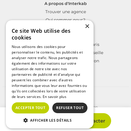
A propos d'Interkab
Trouver une agence
Qui sommes nous?
×
La charte Interkab
Ce site Web utilise des
Votre projet immobilier
cookies
Annonces immobilières sur Paris
Nous utilisons des cookies pour
personnaliser le contenu, les publicités et
Annonces immobilières sur Marseille
analyser notre trafic. Nous partageons
Annonces immobilières sur Lyon
également des informations sur votre
utilisation de notre site avec nos
partenaires de publicité et d'analyse qui
peuvent les combiner avec d'autres
informations que vous leur avez fournies ou
qu'ils ont collectées lors de votre utilisation
©2025 | Tous droits réservés
de leurs services.
En savoir plus
Plan du site
Conditions Générales d'Utilisation
ACCEPTER TOUT
REFUSER TOUT
Politique de protection des données
Politique de cookies
AFFICHER LES DÉTAILS
Crédits
Afficher le n°
Contacter