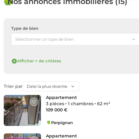
Nos annonces immobilières (15)
Type de bien
Sélectionner un type de bien
Afficher + de critères
Trier par
Date la plus récente
Appartement
3 pièces
1 chambres
62 m²
109 000 €
Perpignan
Platanes
Appartement