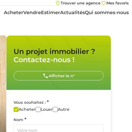
Trouver une agence
Mes favoris
Acheter
Vendre
Estimer
Actualités
Qui sommes-nous
Un projet immobilier ?
Contactez-nous !
Afficher le n°
*
Vous souhaitez :
Acheter
Louer
Autre
*
Nom