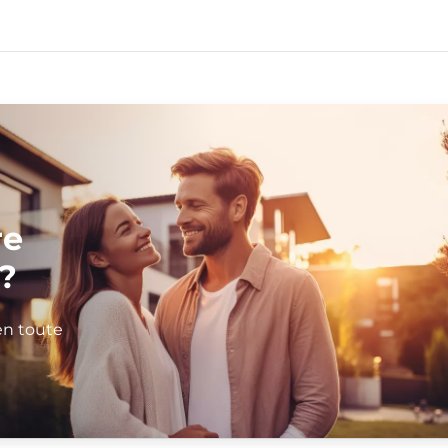
re
?
en toute