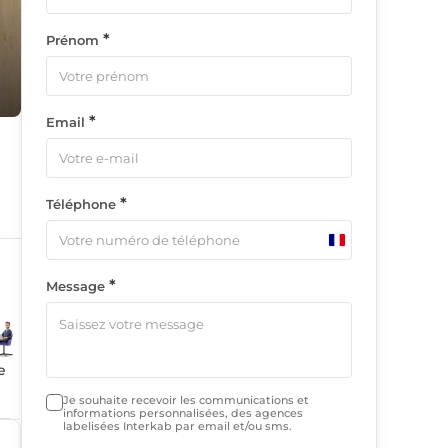
*
Prénom
*
Email
*
Téléphone
France
+33
*
Message
e
Je souhaite recevoir les communications et
informations personnalisées, des agences
labelisées Interkab par email et/ou sms.