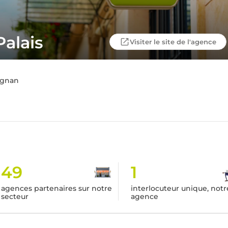
alais
Visiter le site de l'agence
ignan
49
1
agences partenaires sur notre
interlocuteur unique, notr
secteur
agence