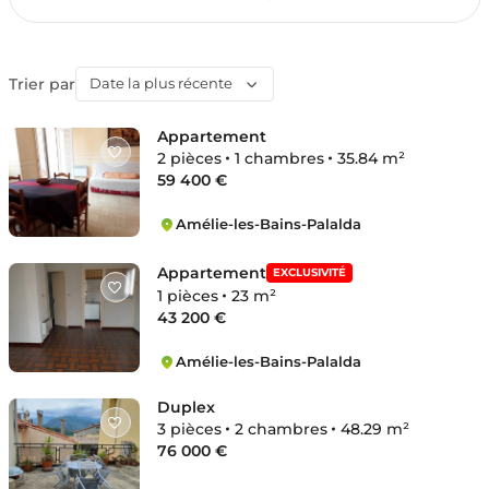
Trier par
Date la plus récente
Appartement
2 pièces
1 chambres
35.84 m²
59 400 €
Amélie-les-Bains-Palalda
Amélie-les-Bains-Palalda
Appartement
EXCLUSIVITÉ
1 pièces
23 m²
43 200 €
Amélie-les-Bains-Palalda
Amélie-les-Bains-Palalda
Duplex
3 pièces
2 chambres
48.29 m²
76 000 €